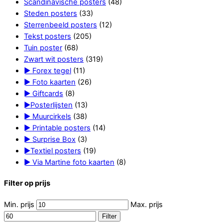
Scandinavische posters
(48)
Steden posters
(33)
Sterrenbeeld posters
(12)
Tekst posters
(205)
Tuin poster
(68)
Zwart wit posters
(319)
► Forex tegel
(11)
► Foto kaarten
(26)
► Giftcards
(8)
►Posterlijsten
(13)
► Muurcirkels
(38)
► Printable posters
(14)
► Surprise Box
(3)
►Textiel posters
(19)
► Via Martine foto kaarten
(8)
Filter op prijs
Min. prijs
Max. prijs
Filter