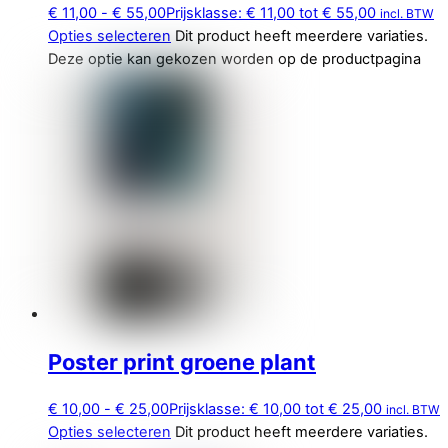
€
11,00
-
€
55,00
Prijsklasse: € 11,00 tot € 55,00
incl. BTW
Opties selecteren
Dit product heeft meerdere variaties.
Deze optie kan gekozen worden op de productpagina
Poster print groene plant
€
10,00
-
€
25,00
Prijsklasse: € 10,00 tot € 25,00
incl. BTW
Opties selecteren
Dit product heeft meerdere variaties.