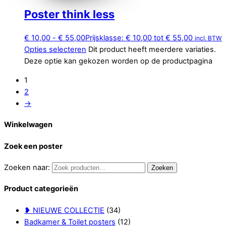
Poster think less
€
10,00
-
€
55,00
Prijsklasse: € 10,00 tot € 55,00
incl. BTW
Opties selecteren
Dit product heeft meerdere variaties.
Deze optie kan gekozen worden op de productpagina
1
2
→
Winkelwagen
Zoek een poster
Zoeken naar:
Zoeken
Product categorieën
❥ NIEUWE COLLECTIE
(34)
Badkamer & Toilet posters
(12)