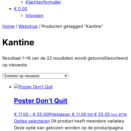
Klachtenformulier
€ 0,00
Inloggen
Home
/
Webshop
/ Producten getagged “Kantine”
Kantine
Resultaat 1–16 van de 22 resultaten wordt getoond
Gesorteerd
op nieuwste
Poster Don’t Quit
€
11,00
-
€
55,00
Prijsklasse: € 11,00 tot € 55,00
incl. BTW
Opties selecteren
Dit product heeft meerdere variaties.
Deze optie kan gekozen worden op de productpagina