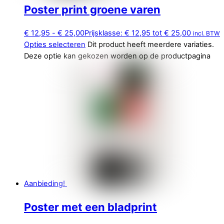
Poster print groene varen
€
12,95
-
€
25,00
Prijsklasse: € 12,95 tot € 25,00
incl. BTW
Opties selecteren
Dit product heeft meerdere variaties.
Deze optie kan gekozen worden op de productpagina
Aanbieding!
Poster met een bladprint