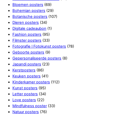
Bloemen posters
(69)
Bohemian posters
(29)
Botanische posters
(107)
Dieren posters
(34)
Digitale cadeaubon
(1)
Fashion posters
(95)
Filmster posters
(33)
Fotografie l Fotokunst posters
(78)
Geboorte posters
(9)
Gepersonaliseerde posters
(8)
Japandi posters
(23)
Kerstposters
(86)
Keuken posters
(41)
Kinderkamer posters
(112)
Kunst posters
(95)
Letter posters
(34)
Love posters
(22)
Mindfulness poster
(33)
Natuur posters
(76)