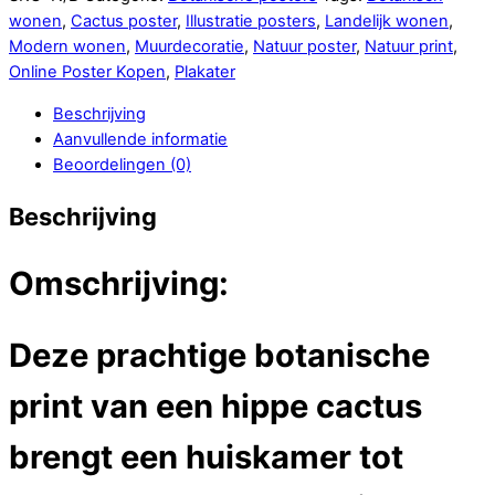
wonen
,
Cactus poster
,
Illustratie posters
,
Landelijk wonen
,
Modern wonen
,
Muurdecoratie
,
Natuur poster
,
Natuur print
,
Online Poster Kopen
,
Plakater
Beschrijving
Aanvullende informatie
Beoordelingen (0)
Beschrijving
Omschrijving:
Deze prachtige botanische
print van een hippe cactus
brengt een huiskamer tot