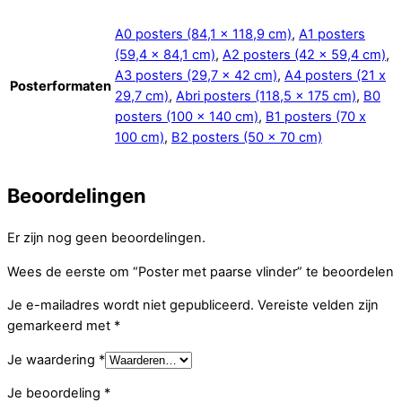
A0 posters (84,1 x 118,9 cm)
,
A1 posters
(59,4 x 84,1 cm)
,
A2 posters (42 x 59,4 cm)
,
A3 posters (29,7 x 42 cm)
,
A4 posters (21 x
Posterformaten
29,7 cm)
,
Abri posters (118,5 x 175 cm)
,
B0
posters (100 x 140 cm)
,
B1 posters (70 x
100 cm)
,
B2 posters (50 x 70 cm)
Beoordelingen
Er zijn nog geen beoordelingen.
Wees de eerste om “Poster met paarse vlinder” te beoordelen
Je e-mailadres wordt niet gepubliceerd.
Vereiste velden zijn
gemarkeerd met
*
Je waardering
*
Je beoordeling
*