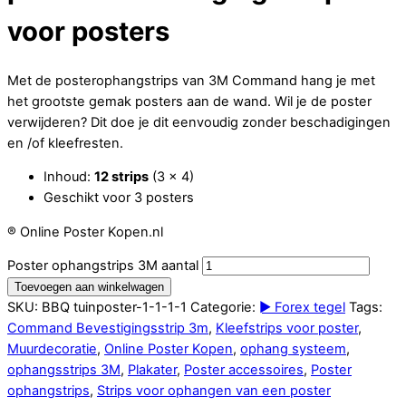
voor posters
Met de posterophangstrips van 3M Command hang je met
het grootste gemak posters aan de wand. Wil je de poster
verwijderen? Dit doe je dit eenvoudig zonder beschadigingen
en /of kleefresten.
Inhoud:
12 strips
(3 x 4)
Geschikt voor 3 posters
® Online Poster Kopen.nl
Poster ophangstrips 3M aantal
Toevoegen aan winkelwagen
SKU:
BBQ tuinposter-1-1-1-1
Categorie:
► Forex tegel
Tags:
Command Bevestigingsstrip 3m
,
Kleefstrips voor poster
,
Muurdecoratie
,
Online Poster Kopen
,
ophang systeem
,
ophangsstrips 3M
,
Plakater
,
Poster accessoires
,
Poster
ophangstrips
,
Strips voor ophangen van een poster