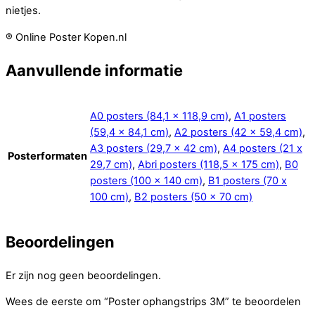
nietjes.
® Online Poster Kopen.nl
Aanvullende informatie
A0 posters (84,1 x 118,9 cm)
,
A1 posters
(59,4 x 84,1 cm)
,
A2 posters (42 x 59,4 cm)
,
A3 posters (29,7 x 42 cm)
,
A4 posters (21 x
Posterformaten
29,7 cm)
,
Abri posters (118,5 x 175 cm)
,
B0
posters (100 x 140 cm)
,
B1 posters (70 x
100 cm)
,
B2 posters (50 x 70 cm)
Beoordelingen
Er zijn nog geen beoordelingen.
Wees de eerste om “Poster ophangstrips 3M” te beoordelen